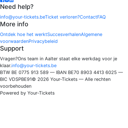
Need help?
info@your-tickets.be
Ticket verloren?
Contact
FAQ
More info
Ontdek hoe het werkt
Succesverhalen
Algemene
voorwaarden
Privacybeleid
Support
Vragen?
Ons team in Aalter staat elke werkdag voor je
klaar.
info@your-tickets.be
BTW BE 0775 913 589 — IBAN BE70 8903 4413 6025 —
BIC VDSPBE91
©
2026
Your-Tickets —
Alle rechten
voorbehouden
Powered by Your-Tickets