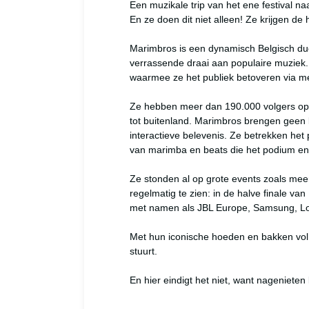
Een muzikale trip van het ene festival n
En ze doen dit niet alleen! Ze krijgen d
Marimbros is een dynamisch Belgisch du
verrassende draai aan populaire muziek
waarmee ze het publiek betoveren via m
Ze hebben meer dan 190.000 volgers op I
tot buitenland. Marimbros brengen geen k
interactieve belevenis. Ze betrekken het
van marimba en beats die het podium en p
Ze stonden al op grote events zoals mee
regelmatig te zien: in de halve finale v
met namen als JBL Europe, Samsung, Los
Met hun iconische hoeden en bakken vol 
stuurt.

En hier eindigt het niet, want nagenieten