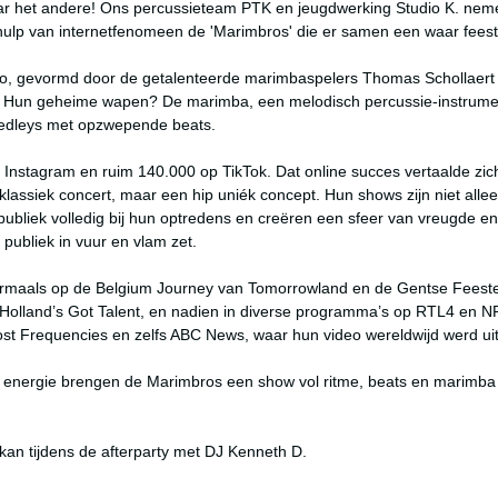
aar het andere! Ons percussieteam PTK en jeugdwerking Studio K. nemen 
e hulp van internetfenomeen de 'Marimbros' die er samen een waar feest
o, gevormd door de getalenteerde marimbaspelers Thomas Schollaert e
. Hun geheime wapen? De marimba, een melodisch percussie-instrument
edleys met opzwepende beats.

nstagram en ruim 140.000 op TikTok. Dat online succes vertaalde zich 
lassiek concert, maar een hip uniék concept. Hun shows zijn niet alle
 publiek volledig bij hun optredens en creëren een sfeer van vreugde en
ubliek in vuur en vlam zet.

rmaals op de Belgium Journey van Tomorrowland en de Gentse Feesten.
an Holland’s Got Talent, en nadien in diverse programma’s op RTL4 en 
t Frequencies en zelfs ABC News, waar hun video wereldwijd werd ui
energie brengen de Marimbros een show vol ritme, beats en marimba d
 kan tijdens de afterparty met DJ Kenneth D.