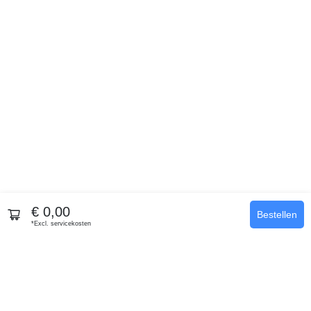
€ 0,00
Bestellen
*Excl. servicekosten
Your-Tickets
Online ticketing, made easy.
Precision Access voor evenementen van elke omvang.