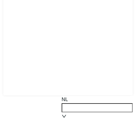
NL
Powered by
Your-Tickets