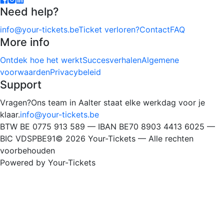
Need help?
info@your-tickets.be
Ticket verloren?
Contact
FAQ
More info
Ontdek hoe het werkt
Succesverhalen
Algemene
voorwaarden
Privacybeleid
Support
Vragen?
Ons team in Aalter staat elke werkdag voor je
klaar.
info@your-tickets.be
BTW BE 0775 913 589 — IBAN BE70 8903 4413 6025 —
BIC VDSPBE91
©
2026
Your-Tickets —
Alle rechten
voorbehouden
Powered by Your-Tickets