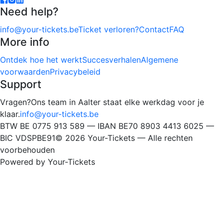
Need help?
info@your-tickets.be
Ticket verloren?
Contact
FAQ
More info
Ontdek hoe het werkt
Succesverhalen
Algemene
voorwaarden
Privacybeleid
Support
Vragen?
Ons team in Aalter staat elke werkdag voor je
klaar.
info@your-tickets.be
BTW BE 0775 913 589 — IBAN BE70 8903 4413 6025 —
BIC VDSPBE91
©
2026
Your-Tickets —
Alle rechten
voorbehouden
Powered by Your-Tickets